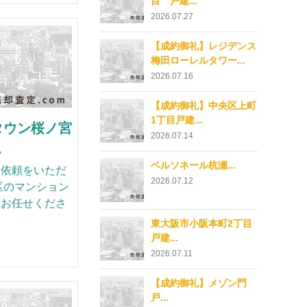
目 戸建...
2026.07.27
【成約御礼】レジデンス
梅田ローレルタワー...
2026.07.16
【成約御礼】中央区上町
1丁目戸建...
タウン桜ノ宮
2026.07.14
.
ベルソネール杭瀬...
却依頼をいただ
2026.07.12
区のマンション
にお任せくださ
東大阪市小阪本町2丁目
戸建...
2026.07.11
【成約御礼】メゾン門
戸...