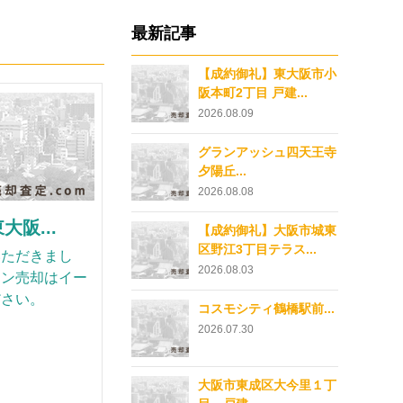
最新記事
【成約御礼】東大阪市小
阪本町2丁目 戸建...
2026.08.09
グランアッシュ四天王寺
夕陽丘...
2026.08.08
阪...
【成約御礼】大阪市城東
区野江3丁目テラス...
いただきまし
2026.08.03
ョン売却はイー
ださい。
コスモシティ鶴橋駅前...
2026.07.30
大阪市東成区大今里１丁