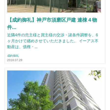
【成約御礼】神戸市須磨区戸建 連棟４物
件...
近隣4件の売主様と買主様の交渉・諸条件調整を、6
ヶ月かけて纏めさせていただきました。 イーアス不
動産は、債権・...
成約御礼
2018.07.29