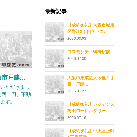
最新記事
【成約御礼】大阪市城東
区野江3丁目テラス...
2026.08.03
コスモシティ鶴橋駅前...
2026.07.30
戸建...
大阪市東成区大今里１丁
目 戸建...
ていただきまし
2026.07.27
関西一円、不動
ります。
【成約御礼】レジデンス
梅田ローレルタワー...
2026.07.16
【成約御礼】中央区上町