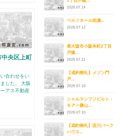
1丁目戸建...
2026.07.14
ベルソネール杭瀬...
2026.07.12
東大阪市小阪本町2丁目
戸建...
市中央区上町
2026.07.11
【成約御礼】メゾン門
問い合わせをい
戸...
ました。 大阪
2026.07.10
イーアス不動産
シャルマンフジビルト・
モアー勝山...
2026.07.10
【成約御礼】淀川パーク
ハウス...