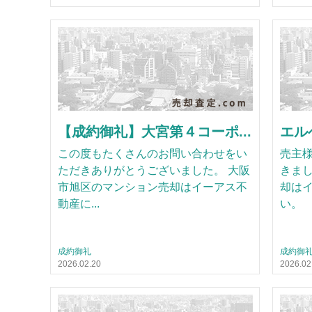
【成約御礼】大宮第４コーポ...
エル
この度もたくさんのお問い合わせをい
売主
ただきありがとうございました。 大阪
きまし
市旭区のマンション売却はイーアス不
却は
動産に...
い。
成約御礼
成約御
2026.02.20
2026.02