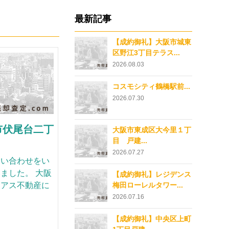
最新記事
【成約御礼】大阪市城東
区野江3丁目テラス...
2026.08.03
コスモシティ鶴橋駅前...
2026.07.30
市伏尾台二丁
大阪市東成区大今里１丁
目 戸建...
2026.07.27
問い合わせをい
ました。 大阪
【成約御礼】レジデンス
ーアス不動産に
梅田ローレルタワー...
2026.07.16
【成約御礼】中央区上町