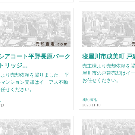
シアコート平野長原パーク
寝屋川市成美町 戸建.
リッジ...
売主様より売却依頼を賜
屋川市の戸建売却はイ
より売却依頼を賜りました。 平
お任せください。
のマンション売却はイーアス不動
お任せください。
成約御礼
礼
2023.11.10
.13