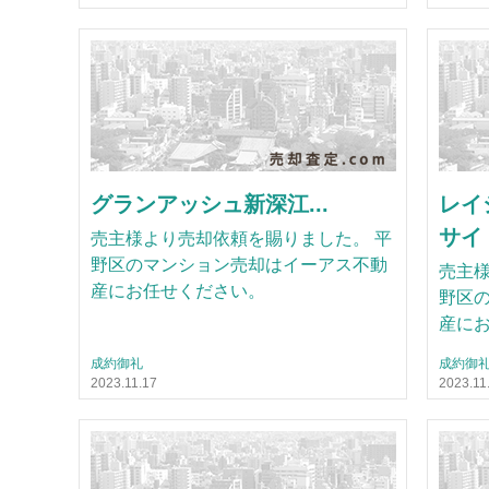
グランアッシュ新深江...
レイ
サイト
売主様より売却依頼を賜りました。 平
野区のマンション売却はイーアス不動
売主様
産にお任せください。
野区
産に
成約御礼
成約御
2023.11.17
2023.11