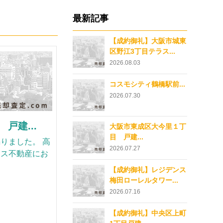
最新記事
【成約御礼】大阪市城東
区野江3丁目テラス...
2026.08.03
コスモシティ鶴橋駅前...
2026.07.30
戸建...
大阪市東成区大今里１丁
目 戸建...
りました。 高
2026.07.27
アス不動産にお
【成約御礼】レジデンス
梅田ローレルタワー...
2026.07.16
【成約御礼】中央区上町