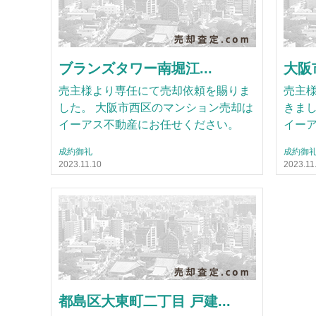
ブランズタワー南堀江...
大阪
売主様より専任にて売却依頼を賜りま
売主
した。 大阪市西区のマンション売却は
きまし
イーアス不動産にお任せください。
イー
成約御礼
成約御
2023.11.10
2023.11
都島区大東町二丁目 戸建...