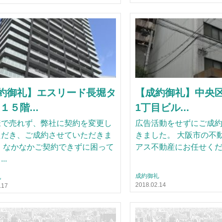
約御礼】エスリード長堀タ
【成約御礼】中央
１５階...
1丁目ビル...
様で売れず、弊社に契約を変更し
広告活動をせずにご成
ただき、ご成約させていただきま
きました。 大阪市の不
 なかなかご契約できずに困って
アス不動産にお任せく
..
成約御礼
礼
2018.02.14
.17