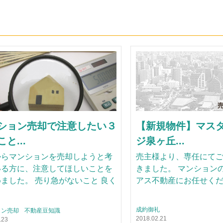
ション売却で注意したい３
【新規物件】マス
と...
ジ泉ヶ丘...
からマンションを売却しようと考
売主様より、専任にて
いる方に、注意してほしいことを
きました。 マンション
ました。 売り急がないこと 良く
アス不動産にお任せく
成約御礼
ョン売却
不動産豆知識
2018.02.21
.23