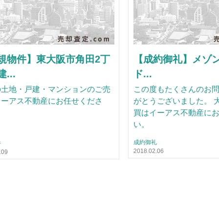
規物件】東大阪市角田2丁
【成約御礼】メゾ
...
ド...
の土地・戸建・マンションのご売
この度もたくさんのお
イーアス不動産にお任せくださ
がとうございました。 
買はイーアス不動産に
い。
成約御礼
件
2018.02.06
.09