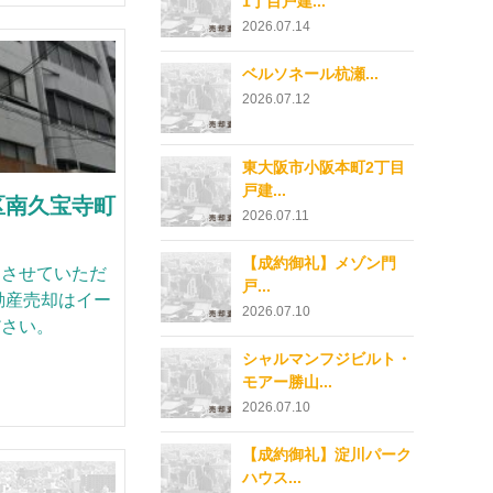
1丁目戸建...
2026.07.14
ベルソネール杭瀬...
2026.07.12
東大阪市小阪本町2丁目
戸建...
区南久宝寺町
2026.07.11
【成約御礼】メゾン門
約させていただ
戸...
動産売却はイー
2026.07.10
ださい。
シャルマンフジビルト・
モアー勝山...
2026.07.10
【成約御礼】淀川パーク
ハウス...