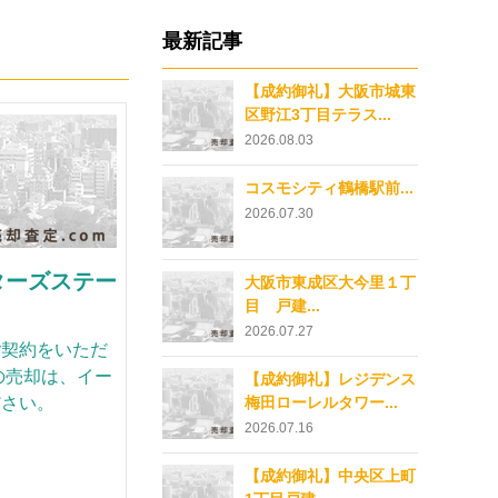
最新記事
【成約御礼】大阪市城東
区野江3丁目テラス...
2026.08.03
コスモシティ鶴橋駅前...
2026.07.30
ターズステー
大阪市東成区大今里１丁
目 戸建...
2026.07.27
ご契約をいただ
の売却は、イー
【成約御礼】レジデンス
ださい。
梅田ローレルタワー...
2026.07.16
【成約御礼】中央区上町