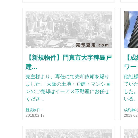
【新規物件】門真市大字稗島戸
【成
建...
ワー 
売主様より、専任にて売却依頼を賜り
他社
ました。 大阪の土地・戸建・マンショ
てい
ンのご売却はイーアス不動産にお任せ
した。
くださ...
いる、.
新規物件
成約御
2018.02.18
2018.02