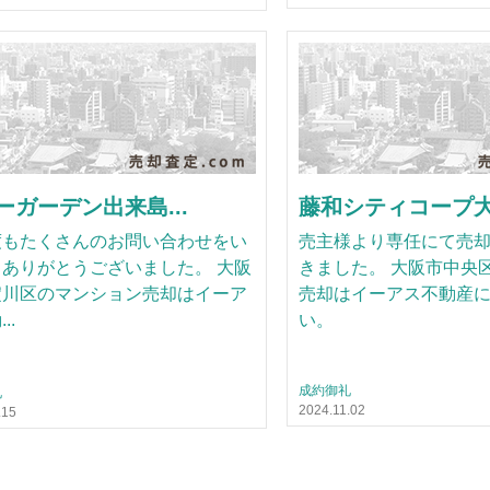
ーガーデン出来島...
藤和シティコープ大手
度もたくさんのお問い合わせをい
売主様より専任にて売
ありがとうございました。 大阪
きました。 大阪市中央
淀川区のマンション売却はイーア
売却はイーアス不動産
..
い。
成約御礼
礼
2024.11.02
.15