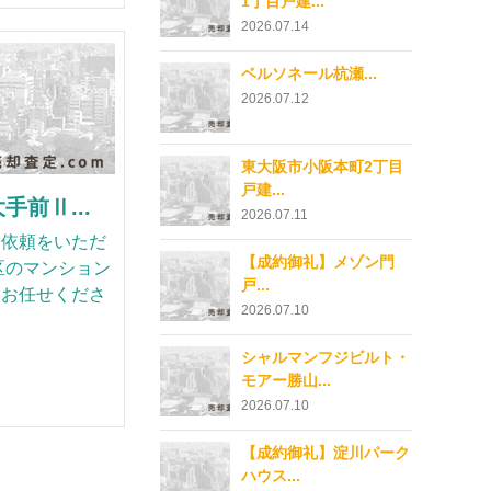
1丁目戸建...
2026.07.14
ベルソネール杭瀬...
2026.07.12
東大阪市小阪本町2丁目
戸建...
前Ⅱ...
2026.07.11
却依頼をいただ
【成約御礼】メゾン門
区のマンション
戸...
にお任せくださ
2026.07.10
シャルマンフジビルト・
モアー勝山...
2026.07.10
【成約御礼】淀川パーク
ハウス...