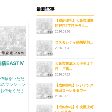
最新記事
【成約御礼】大阪市城東
区野江3丁目テラス...
2026.08.03
コスモシティ鶴橋駅前...
2026.07.30
橋EASTⅣ
大阪市東成区大今里１丁
目 戸建...
2026.07.27
却依頼をいただ
区のマンション
【成約御礼】レジデンス
にお任せくださ
梅田ローレルタワー...
2026.07.16
【成約御礼】中央区上町