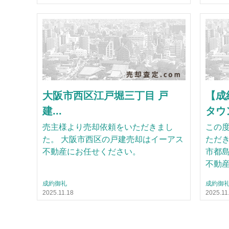
大阪市西区江戸堀三丁目 戸
【成
建...
タウン
売主様より売却依頼をいただきまし
この
た。 大阪市西区の戸建売却はイーアス
ただき
不動産にお任せください。
市都
不動産.
成約御礼
成約御
2025.11.18
2025.11