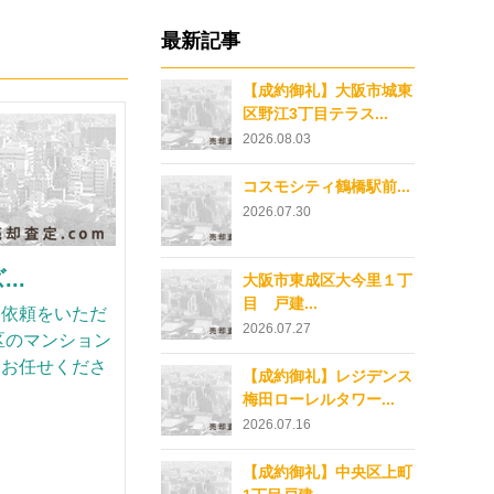
最新記事
【成約御礼】大阪市城東
区野江3丁目テラス...
2026.08.03
コスモシティ鶴橋駅前...
2026.07.30
..
大阪市東成区大今里１丁
目 戸建...
却依頼をいただ
2026.07.27
区のマンション
にお任せくださ
【成約御礼】レジデンス
梅田ローレルタワー...
2026.07.16
【成約御礼】中央区上町