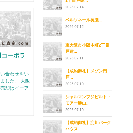
1丁目戸建...
2026.07.14
ベルソネール杭瀬...
2026.07.12
東大阪市小阪本町2丁目
戸建...
川コーポラ
2026.07.11
【成約御礼】メゾン門
問い合わせをい
戸...
ました。 大阪
2026.07.10
ン売却はイーア
シャルマンフジビルト・
モアー勝山...
2026.07.10
【成約御礼】淀川パーク
ハウス...