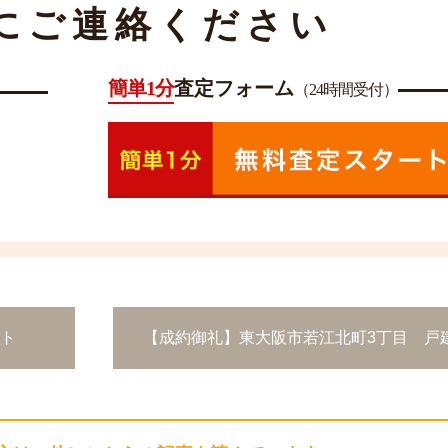
にご連絡ください
簡単1分
査定フォーム
（24時間受付）
ト
【成約御礼】東大阪市若江北町3丁目 戸