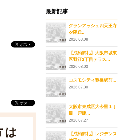
最新記事
グランアッシュ四天王寺
夕陽丘...
2026.08.08
【成約御礼】大阪市城東
区野江3丁目テラス...
2026.08.03
コスモシティ鶴橋駅前...
2026.07.30
大阪市東成区大今里１丁
目 戸建...
2026.07.27
方は
【成約御礼】レジデンス