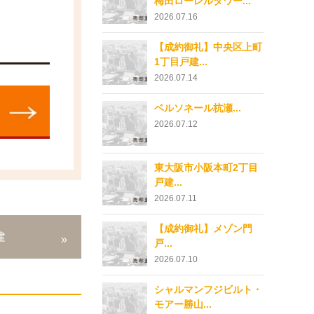
梅田ローレルタワー...
2026.07.16
【成約御礼】中央区上町
1丁目戸建...
2026.07.14
ベルソネール杭瀬...
2026.07.12
東大阪市小阪本町2丁目
戸建...
2026.07.11
【成約御礼】メゾン門
建
戸...
2026.07.10
シャルマンフジビルト・
モアー勝山...