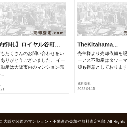
約御礼】ロイヤル谷町...
TheKitahama...
度もたくさんのお問い合わせをい
売主様より売却依頼を賜
ありがとうございました。 イー
ーアス不動産はタワー
不動産は大阪市内のマンション売
却も得意としておりま
..
成約御礼
礼
2022.04.15
.21
ght© 大阪や関西のマンション・不動産の売却や無料査定相談 All Rights Re