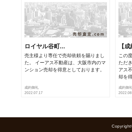
ロイヤル谷町...
【成
売主様より専任で売却依頼を賜りまし
この
た。 イーアス不動産は、大阪市内のマ
ただき
ンション売却を得意としております。
アス
却を得.
成約御礼
成約御
2022.07.17
2022.08
Copyri