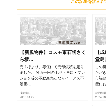
この記事を読んだ
【新規物件】コスモ東石切さく
【成
ら坂...
堂島川
売主様より、専任にて売却依頼を賜り
この
ました。 関西一円の土地・戸建・マン
ただき
ション等の不動産売却ならイーアス不
市福
動産に...
産にお.
成約御礼
成約御
2018.04.29
2024.10