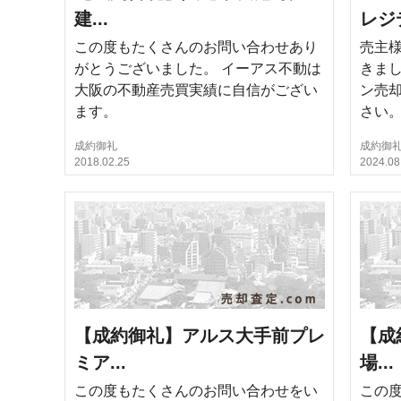
建...
レジデ
この度もたくさんのお問い合わせあり
売主
がとうございました。 イーアス不動は
きまし
大阪の不動産売買実績に自信がござい
ン売
ます。
さい
成約御礼
成約御
2018.02.25
2024.08
【成約御礼】アルス大手前プレ
【成
ミア...
場...
この度もたくさんのお問い合わせをい
この