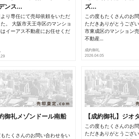
ンス...
ズ...
様より専任にて売却依頼をいただ
この度もたくさんのお
た。 大阪市天王寺区のマンショ
ただきありがとうござい
却はイーアス不動産にお任せくだ
市東成区のマンション
。
不動産...
成約御礼
礼
2026.04.05
.29
約御礼メゾンドール南船
【成約御礼】ジオタワ
この度もたくさんのお
ただきありがとうござい
度もたくさんのお問い合わせをい