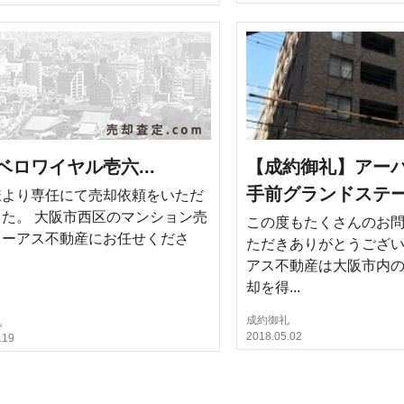
ベロワイヤル壱六...
【成約御礼】アー
手前グランドステージ
様より専任にて売却依頼をいただ
た。 大阪市西区のマンション売
この度もたくさんのお
イーアス不動産にお任せくださ
ただきありがとうござい
アス不動産は大阪市内
却を得...
成約御礼
礼
2018.05.02
.19