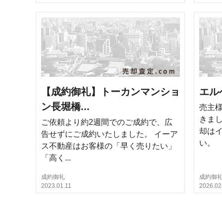
【成約御礼】トーカンマンショ
エル
ン長堀橋...
売主
きまし
ご依頼より約2週間でのご成約で、広
却は
告せずにご成約いたしました。 イーア
い。
ス不動産はお客様の「早く売りたい」
「高く...
成約御礼
成約御
2023.01.11
2026.02