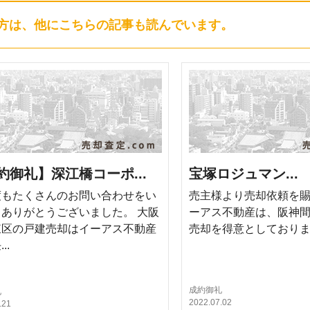
方は、他にこちらの記事も読んでいます。
約御礼】深江橋コーポ...
宝塚ロジュマン...
度もたくさんのお問い合わせをい
売主様より売却依頼を賜
ありがとうございました。 大阪
ーアス不動産は、阪神
東区の戸建売却はイーアス不動産
売却を得意としており
..
成約御礼
礼
2022.07.02
.21