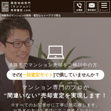
メニュー
淡路市のマンションの売却・査定ならイーアスで売る
淡路市でマンション売却をご検討中の方、
その[
一括査定サイト
]で損していませんか？
マンション専門のプロが
”間違いない”売却査定を実現します！
※すべてのお問合せに丁寧に対応致します。
お急ぎの方はお電話にてご連絡ください。