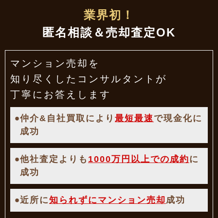
業界初！
匿名相談＆売却査定OK
マンション売却を
知り尽くした
コンサルタントが
丁寧にお答えします
仲介&自社買取により
最短最速
で現金化に
成功
他社査定よりも
1000万円以上での成約
に
成功
近所に
知られずにマンション売却
成功