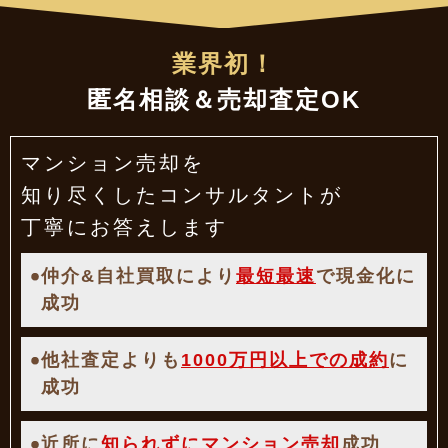
業界初！
匿名相談＆売却査定OK
マンション売却を
知り尽くした
コンサルタントが
丁寧にお答えします
仲介&自社買取により
最短最速
で現金化に
成功
他社査定よりも
1000万円以上での成約
に
成功
近所に
知られずにマンション売却
成功