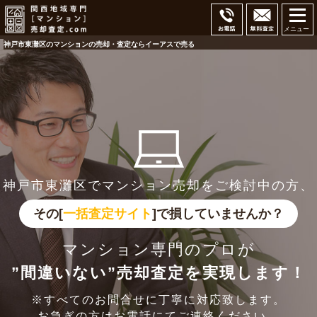
メニュー
神戸市東灘区のマンションの売却・査定ならイーアスで売る
神戸市東灘区でマンション売却をご検討中の方、
その[
一括査定サイト
]で損していませんか？
マンション専門のプロが
”間違いない”売却査定を実現します！
※すべてのお問合せに丁寧に対応致します。
お急ぎの方はお電話にてご連絡ください。