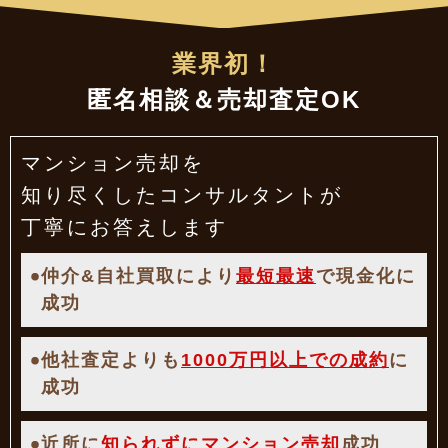
業界初！
匿名相談＆売却査定OK
マンション売却を
知り尽くした
コンサルタントが
丁寧にお答えします
仲介&自社買取により
最短最速
で現金化に
成功
他社査定よりも
1000万円以上での成約
に
成功
近所に
知られずにマンション売却
成功