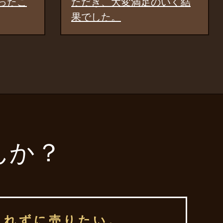
足のいく結
しています。
んか？
られずに売りたい。