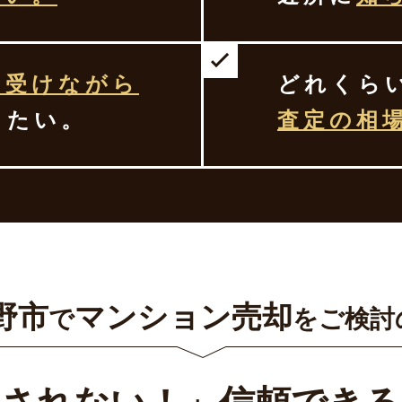
を受けながら
どれくら
したい。
査定の相
野市
マンション売却
で
をご検討