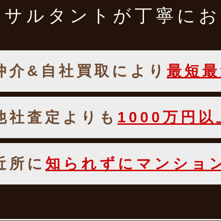
ンサルタントが
丁寧にお
仲介&自社買取により
最短最
他社査定よりも
1000万円
近所に
知られずにマンショ