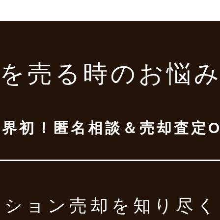
を売る時の
お悩
業界初！
匿名相談＆売却査定O
ンション売却を
知り尽く