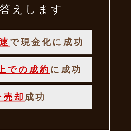
答えします
速
で現金化に成功
以上での成約
に成功
ン売却
成功