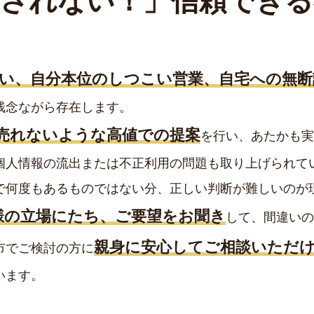
騙されない！」
信頼できる
い、自分本位のしつこい営業、自宅への無断
残念ながら存在します。
売れないような高値での提案
を行い、あたかも実
個人情報の流出または不正利用の問題も取り上げられて
で何度もあるものではない分、正しい判断が難しいのが
様の立場にたち、ご要望をお聞き
して、間違いの
親身に安心してご相談いただ
市でご検討の方に
います。