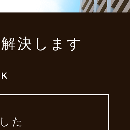
み解決します
K
した