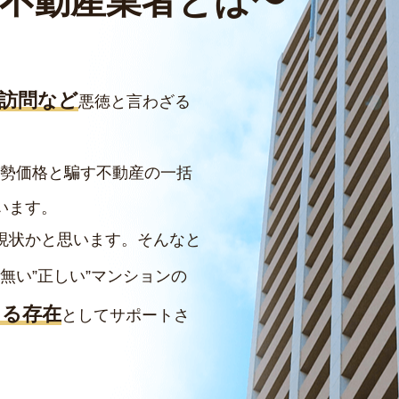
不動産業者とは
〜
訪問など
悪徳と言わざる
勢価格と騙す不動産の一括
います。
現状かと思います。そんなと
無い”正しい”マンションの
ける存在
としてサポートさ