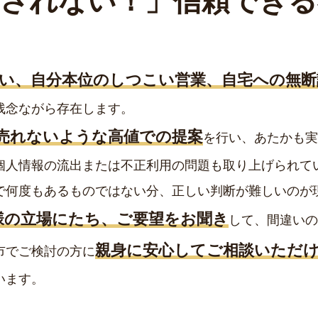
騙されない！」
信頼できる
い、自分本位のしつこい営業、自宅への無断
残念ながら存在します。
売れないような高値での提案
を行い、あたかも実
個人情報の流出または不正利用の問題も取り上げられて
で何度もあるものではない分、正しい判断が難しいのが
様の立場にたち、ご要望をお聞き
して、間違いの
親身に安心してご相談いただ
市でご検討の方に
います。