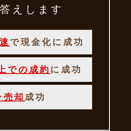
答えします
速
で現金化に成功
以上での成約
に成功
ン売却
成功