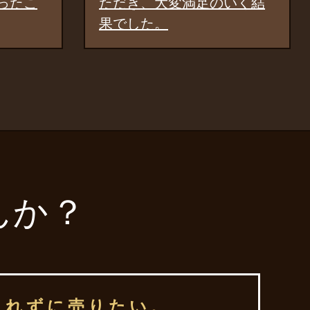
満足のいく結
しています。
んか？
られずに売りたい。