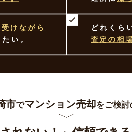
を受けながら
どれくら
したい。
査定の相
崎市
マンション売却
で
をご検討