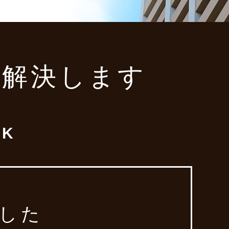
み解決します
K
した