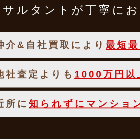
ンサルタントが
丁寧にお
仲介&自社買取により
最短最
他社査定よりも
1000万円
近所に
知られずにマンショ