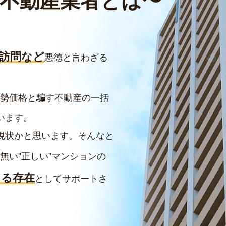
不動産業者とは
〜
訪問など
悪徳と言わざる
勢価格と騙す不動産の一括
います。
現状かと思います。そんなと
無い”正しい”マンションの
ける存在
としてサポートさ