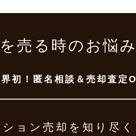
を売る時の
お悩
業界初！
匿名相談＆売却査定O
ンション売却を
知り尽く