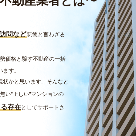
不動産業者とは
〜
訪問など
悪徳と言わざる
勢価格と騙す不動産の一括
います。
現状かと思います。そんなと
無い”正しい”マンションの
ける存在
としてサポートさ