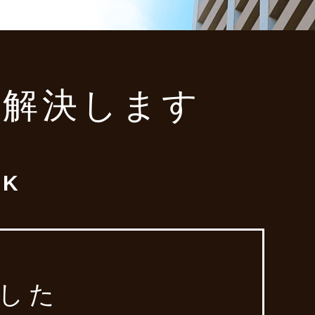
み解決します
K
した