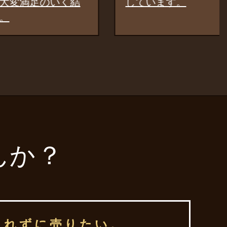
いく結
しています。
んか？
られずに売りたい。