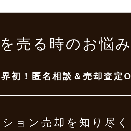
を売る時の
お悩
業界初！
匿名相談＆売却査定O
ンション売却を
知り尽く