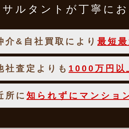
ンサルタントが
丁寧にお
仲介&自社買取により
最短最
他社査定よりも
1000万円
近所に
知られずにマンショ