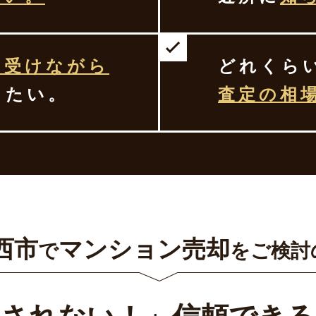
を受けながら
どれくら
したい。
査定の相
西市
マンション売却
で
をご検討