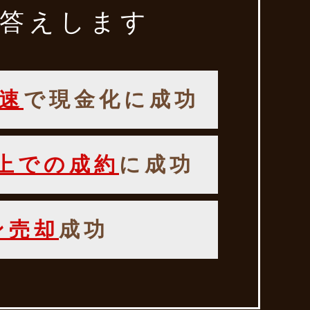
答えします
速
で現金化に成功
以上での成約
に成功
ン売却
成功