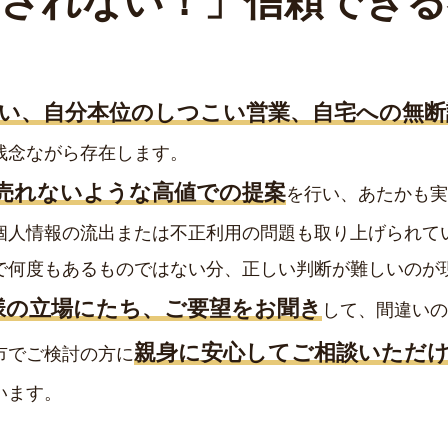
騙されない！」
信頼できる
い、自分本位のしつこい営業、自宅への無断
残念ながら存在します。
売れないような高値での提案
を行い、あたかも実
個人情報の流出または不正利用の問題も取り上げられて
で何度もあるものではない分、正しい判断が難しいのが
様の立場にたち、ご要望をお聞き
して、間違いの
親身に安心してご相談いただ
市でご検討の方に
います。